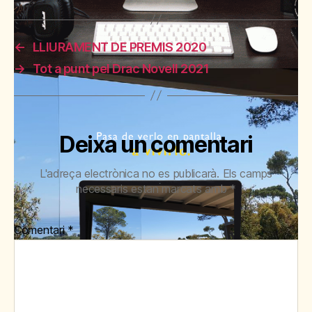
←
LLIURAMENT DE PREMIS 2020
→
Tot a punt pel Drac Novell 2021
Deixa un comentari
L'adreça electrònica no es publicarà.
Els camps
necessaris estan marcats amb
*
Comentari
*