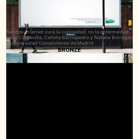
Sanitas-Internet cura la curiosidad, no la enfermedad
Irene Caldevilla, Carlota Barriopedro y Natalia Borregón
– Universidad Complutense de Madrid
BRONZE