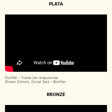
PLATA
FlixOlé – Todas las respuestas
Álvaro Gómez, Óscar Saiz – Brother
BRONZE