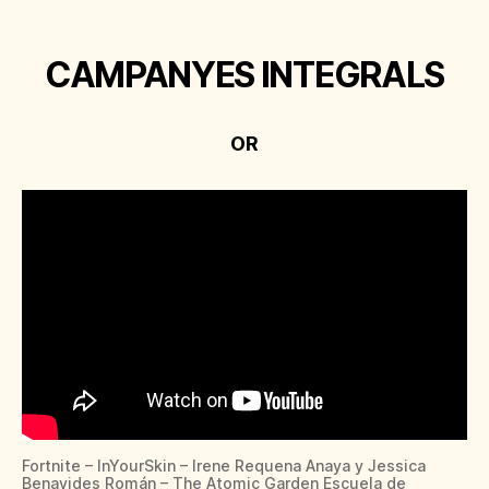
CAMPANYES INTEGRALS
OR
Fortnite – InYourSkin – Irene Requena Anaya y Jessica
Benavides Román – The Atomic Garden Escuela de