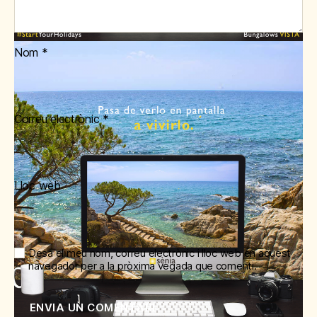
Nom
*
Correu electrònic
*
Lloc web
Desa el meu nom, correu electrònic i lloc web en aquest
navegador per a la pròxima vegada que comenti.