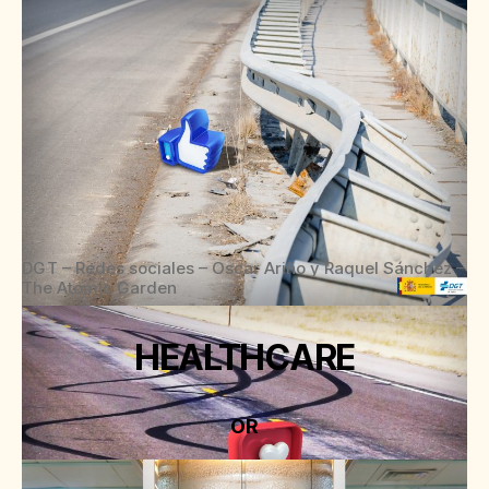
DGT – Redes sociales – Oscar Ariño y Raquel Sánchez –
The Atomic Garden
HEALTHCARE
OR