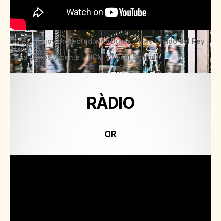
Durex – Enjoy protected with Durex – Inés Criado del Rey
Arana
Celia Olmos Vicente – UCM y Voxel School
RÀDIO
OR