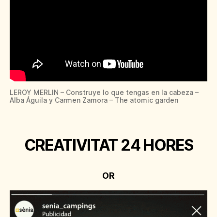
LEROY MERLIN – Construye lo que tengas en la cabeza –
Alba Águila y Carmen Zamora – The atomic garden
CREATIVITAT 24 HORES
OR