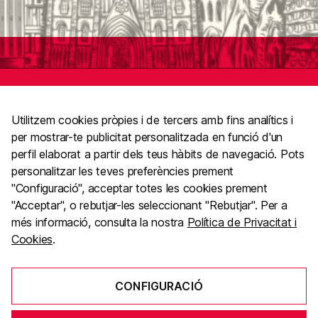
Utilitzem cookies pròpies i de tercers amb fins analítics i
per mostrar-te publicitat personalitzada en funció d'un
perfil elaborat a partir dels teus hàbits de navegació. Pots
personalitzar les teves preferències prement
"Configuració", acceptar totes les cookies prement
"Acceptar", o rebutjar-les seleccionant "Rebutjar". Per a
El Gremi de Publicitat, Comunicació i Màrqueting
https://www.elgremidelapublicitat.com
més informació, consulta la nostra
Política de Privacitat i
Cookies
.
M. 613 137 510
dracnovellinternational@gmail.com
CONFIGURACIÓ