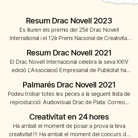
Resum Drac Novell 2023
Es lliuren els premis del 25è Drac Novell
International i el 12è Premi Nacional de Creativitat
José María Ricarte El passat dijous 23 de
Resum Drac Novell 2021
novembre tingué lloc l’acte de lliurament de la 25a
El Drac Novell Internacional celebra la seva XXIV
edició dels Premis Drac Novell Internacional, l’únic
edició L’Associació Empresarial de Publicitat ha
festival de l’esfera internacional que té per objectiu
celebrat, un any més, el festival adreçat a
potenciar el talent i la creativitat dels […]
Palmarés Drac Novell 2021
estudiants de publicitat d’arreu del món, de nou de
Podeu trobar totes les peces a la següent llista de
manera totalment presencial El Drac Novell
reproducció: Audiovisual Drac de Plata: Correos
Internacional 2021, organitzat per l’Associació
Express “Envíos express”Oliver Marín i Pablo
Empresarial de Publicitat i l’Universitat Internacional
Creativitat en 24 hores
Buendía, Brother Madrid Drac de plata: Museo
de Catalunya (UIC), celebrat els dies 18 […]
Ha arribat el moment de posar a prova la teva
Reina Sofia “Nunca el surrealismo había estado tan
creativitat!!! Ha arribat el moment del concurs de
cerca”Ana Benetó, The Atomic Garden Drac de