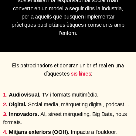
sostenibilitat i la responsabilitat social l’han
convertit en un model a seguir dins la industria,
per a aquells que busquen implementar
pràctiques publicitàries ètiques i conscients amb
l’entorn.
Els patrocinadors et donaran un brief real en una
d’aquestes
sis línies
:
1
.
Audiovisual.
TV i formats multimèdia.
2.
Digital.
Social media, màrqueting digital, podcast…
3.
Innovadors.
AI, street màrqueting, Big Data, nous
formats.
4.
Mitjans exteriors (OOH).
Impacte a l’outdoor.