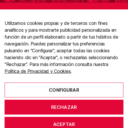
Utilizamos cookies propias y de terceros con fines
analíticos y para mostrarte publicidad personalizada en
función de un perfil elaborado a partir de tus hábitos de
navegación. Puedes personalizar tus preferencias
pulsando en "Configurar", aceptar todas las cookies
haciendo clic en "Aceptar", o rechazarlas seleccionando
El gremi de Publicitat, Comunicació i Màrketing
https://www.elgremidelapublicitat.com
"Rechazar". Para más información consulta nuestra
Política de Privacidad y Cookies
.
M. 613 137 510
dracnovellinternational@gmail.com
CONFIGURAR
RECHAZAR
Aviso Legal
Política de Privacidad y Cookies
ACEPTAR